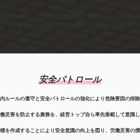
会社は各現場にて、定期的に安全教育と安全パトロール点検を
うことで事故などを未然に防ぎ安全第一でより良い品質を追い
安全パトロール
内ルールの遵守と安全パトロールの強化により危険要因の排除
働災害を防止する責務を、経営トップ自ら率先垂範して意識し
標を作成することにより安全意識の向上を図り、労働災害の撲