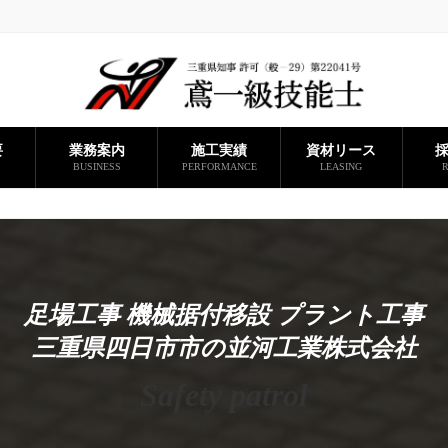
要
業務案内
施工実績
資材リース
BUSINESS
PERFORMANCE
LEASING
R
足場工事 機械据付移設 プラント工事
三重県四日市市の並河工業株式会社
Safety patrol