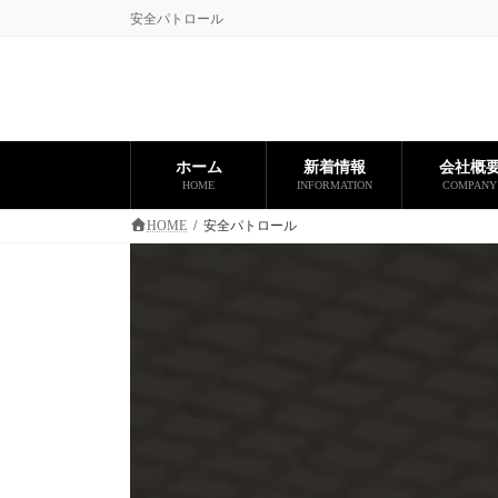
コ
ナ
安全パトロール
ン
ビ
テ
ゲ
ン
ー
ツ
シ
へ
ョ
ス
ン
ホーム
新着情報
会社概
キ
に
HOME
INFORMATION
COMPANY
ッ
移
プ
動
HOME
安全パトロール