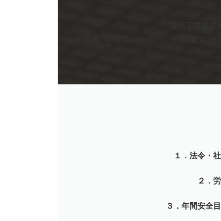
並河工業株式
各現場への安全パトロールを定期的に行
１．法令・社
２．労
３．年間安全目