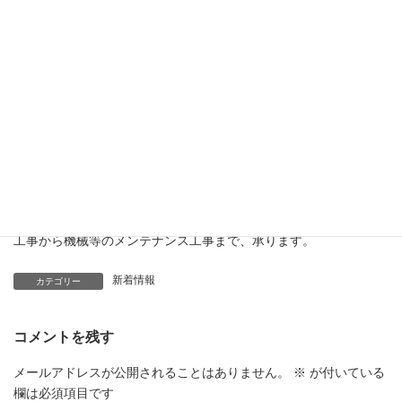
き上げました！今回小さいサイズにした理由としまして以前購入
しました、倉庫の中に置くために小さめのを購入しました^_^
今後の投稿で又倉庫が完成しましたら載せたいと思います(^^)！
・お仕事の御依頼、リース希望、社員希望、協力業者希望の際並
河工業株式会社 菰野営業所 所長 北野 皓己が担当致しますので是
非こちらにご連絡宜しく御願い致します。
(TEL)
080-1602-3406
・各種工場、機器据付、重量物の搬入、搬出据付、配管、ダクト
工事から機械等のメンテナンス工事まで、承ります。
新着情報
カテゴリー
コメントを残す
メールアドレスが公開されることはありません。
※
が付いている
欄は必須項目です