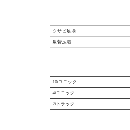
クサビ足場
単菅足場
10tユニック
4tユニック
2tトラック