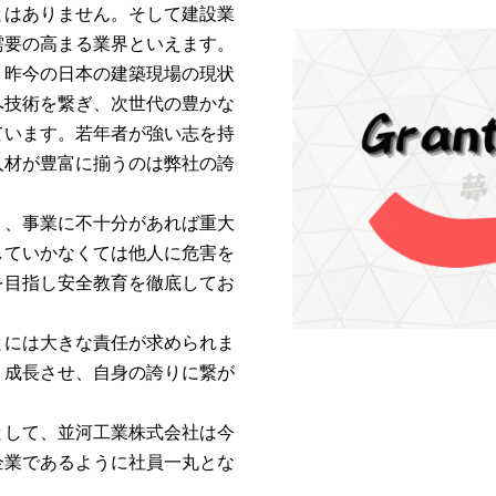
とはありません。そして建設業
需要の高まる業界といえます。
、昨今の日本の建築現場の現状
へ技術を繋ぎ、次世代の豊かな
ています。若年者が強い志を持
人材が豊富に揃うのは弊社の誇
り、事業に不十分があれば重大
していかなくては他人に危害を
を目指し安全教育を徹底してお
とには大きな責任が求められま
く成長させ、自身の誇りに繋が
として、並河工業株式会社は今
企業であるように社員一丸とな
。