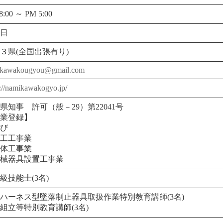
8:00 ～ PM 5:00
日
３県(全国出張有り)
ikawakougyou@gmail.com
s://namikawakogyo.jp/
県知事 許可（般－29）第22041号
業登録】
び
工工事業
体工事業
械器具設置工事業
級技能士(3名)
ハーネス型墜落制止器具取扱作業特別教育講師(3名)
組立等特別教育講師(3名)