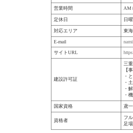
営業時間
AM 
定休日
日曜
対応エリア
東海
E-mail
nam
サイトURL
http
三重
【事
・と
建設許可証
・土
・解
・機
国家資格
鳶一
フル
資格者
足場