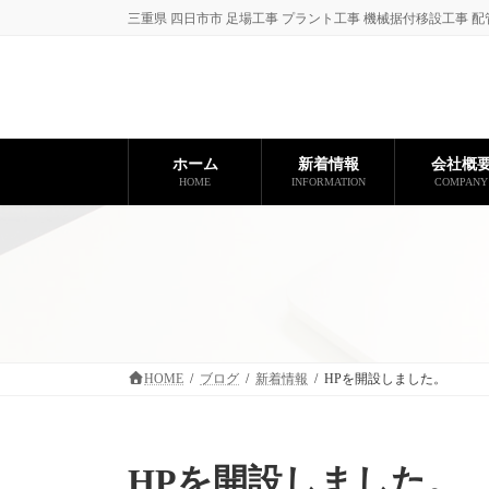
コ
ナ
三重県 四日市市 足場工事 プラント工事 機械据付移設工事 配
ン
ビ
テ
ゲ
ン
ー
ツ
シ
へ
ョ
ス
ン
ホーム
新着情報
会社概
キ
に
HOME
INFORMATION
COMPANY
ッ
移
プ
動
HOME
ブログ
新着情報
HPを開設しました。
HPを開設しました。