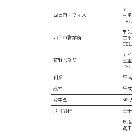
〒51
四日市オフィス
三重
TEL
〒51
四日市営業所
三重
TEL
〒51
菰野営業所
三重
TEL
創業
平成
設立
平成
資本金
500
取引銀行
三十
足場
鳶工