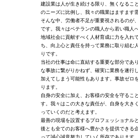
建設業は人が生き続ける限り、無くなるこ
のニーズに比例し、我々の職業はますます
そんな中、労働者不足が重要視されるのが
です。我々はベテランの職人から若い職人
地域社会に貢献すべく人材育成に力を入れ
ち、向上心と責任を持って業務に取り組む
りです。
当社の仕事は命に直結する重要な部分であ
な事故に繋がりかねず、確実に業務を遂行
加えてしまう可能性もあります。事故ゼロ
ります。
自身の安全に加え、お客様の安全を守るこ
す。我々はこの大きな責任が、自身を大き
っていくのだと考えます。
最善の現場を設置するプロフェッショナル
後とも全てのお客様へ豊かさを提供できる
って誠心誠意努力していく所存であります