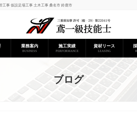
管工事 仮設足場工事 土木工事 桑名市 鈴鹿市
要
業務案内
施工実績
資材リース
BUSINESS
PERFORMANCE
LEASING
R
ブログ