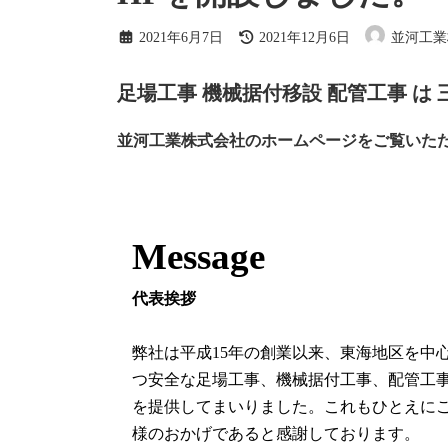
最
2021年6月7日
2021年12月6日
並河工業
終
更
新
足場工事 機械据付移設 配管工事 は 
日
時
:
並河工業株式会社のホームページをご覧いた
Message
代表挨拶
弊社は平成15年の創業以来、東海地区を中
つ安全な足場工事、機械据付工事、配管工
を提供してまいりました。これもひとえに
様のおかげであると感謝しております。