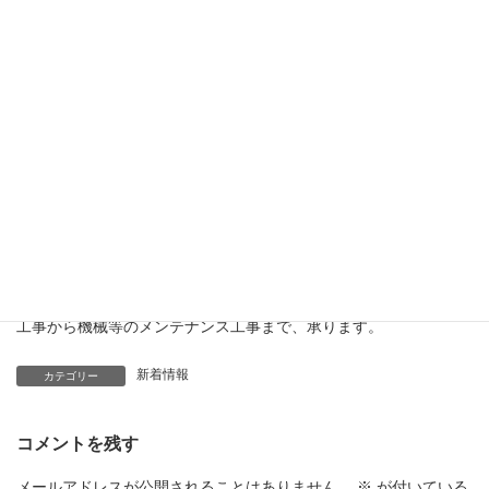
ます^ - ^
・連日、雨の日が続いていますので交通の際や普段歩く道でも滑
りやすくなってますのでお気をつけて下さい！又気温も下がりま
すので体調管理にはお気をつけ下さい！
・お仕事の御依頼、リース希望、社員希望、協力業者希望の際並
河工業株式会社 菰野営業所 所長 北野 皓己が担当致しますので是
非こちらにご連絡宜しく御願い致します。
(TEL)
080-1602-3406
・各種工場、機器据付、重量物の搬入、搬出据付、配管、ダクト
工事から機械等のメンテナンス工事まで、承ります。
新着情報
カテゴリー
コメントを残す
メールアドレスが公開されることはありません。
※
が付いている