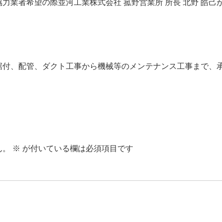
力業者希望の際並河工業株式会社 菰野営業所 所長 北野 皓
据付、配管、ダクト工事から機械等のメンテナンス工事まで、
ん。
※
が付いている欄は必須項目です