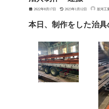
最
2022年8月17日
2023年1月12日
並河工
終
更
新
本日、制作をした治具
日
時
: