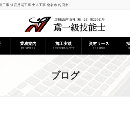
管工事 仮設足場工事 土木工事 桑名市 鈴鹿市
要
業務案内
施工実績
資材リース
BUSINESS
PERFORMANCE
LEASING
R
ブログ