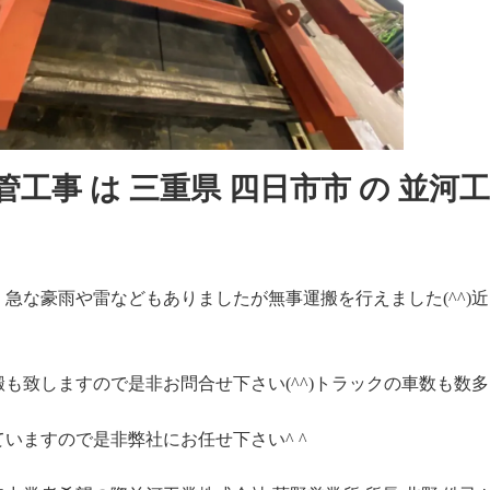
管工事 は 三重県 四日市市 の 並
急な豪雨や雷などもありましたが無事運搬を行えました(^^)
も致しますので是非お問合せ下さい(^^)トラックの車数も数
いますので是非弊社にお任せ下さい^ ^