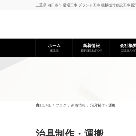
コ
ナ
三重県 四日市市 足場工事 プラント工事 機械据付移設工事 配
ン
ビ
テ
ゲ
ン
ー
ツ
シ
へ
ョ
ス
ン
ホーム
新着情報
会社概
キ
に
HOME
INFORMATION
COMPANY
ッ
移
プ
動
HOME
ブログ
新着情報
治具制作・運搬
治具制作・運搬