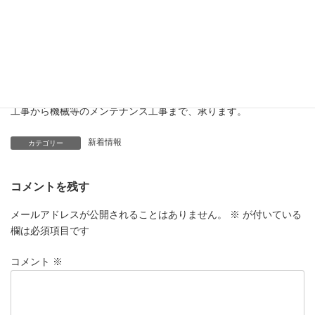
・お仕事の御依頼、リース希望、社員希望、協力業者希望の際は
並河工業株式会社 専務取締役 飛岡 幸治が担当いたします
ので是非こちらにご連絡宜しくお願い致します。
(TEL)090 6611 5535
・各種工場、機器据付、重量物の搬入、搬出据付、配管、ダクト
工事から機械等のメンテナンス工事まで、承ります。
新着情報
カテゴリー
コメントを残す
メールアドレスが公開されることはありません。
※
が付いている
欄は必須項目です
コメント
※