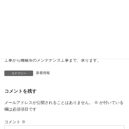
ロールも行なっていますので安心して工事をお任せ下さい^_^！
・お仕事の御依頼、リース希望、社員希望、協力業者希望の際並
河工業株式会社 菰野営業所 所長 北野 皓己が担当致しますので是
非こちらにご連絡宜しく御願い致します。
(TEL)
080-1602-3406
・各種工場、機器据付、重量物の搬入、搬出据付、配管、ダクト
工事から機械等のメンテナンス工事まで、承ります。
新着情報
カテゴリー
コメントを残す
メールアドレスが公開されることはありません。
※
が付いている
欄は必須項目です
コメント
※