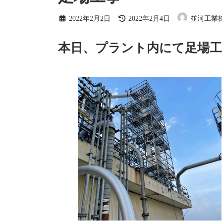
最
2022年2月2日
2022年2月4日
並河工業
終
更
新
本日、プラント内にて足場
日
時
: