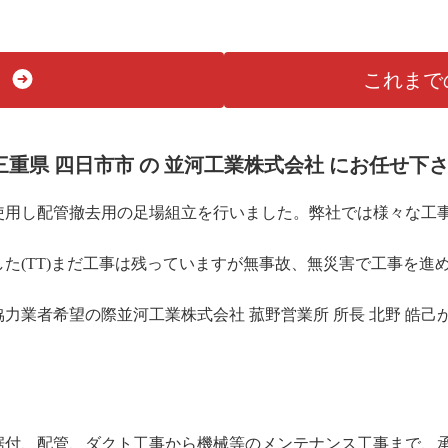
これまで
三重県 四日市市 の 並河工業株式会社 にお任せ下
使用し配管撤去用の足場組立を行いました。弊社では様々な工
た(TT)まだ工事は残っていますが無事故、無災害で工事を進め
力業者希望の際並河工業株式会社 菰野営業所 所長 北野 皓
据付、配管、ダクト工事から機械等のメンテナンス工事まで、