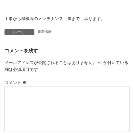
・各種工場、機器据付、重量物の搬入、搬出据付、配管、ダクト
工事から機械等のメンテナンス工事まで、承ります。
新着情報
カテゴリー
コメントを残す
メールアドレスが公開されることはありません。
※
が付いている
欄は必須項目です
コメント
※