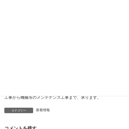
名も貼ってよりカッコ良くなりました^_^
まだ現場に乗って行ってないので現場に乗って行く日が楽しみで
す(^^)
・弊社では鉄板も保有していますので工事で必要な場合是非弊社
にお問合せ下さい！
・お仕事の御依頼、リース希望、社員希望、協力業者希望の際並
河工業株式会社 菰野営業所 所長 北野 皓己が担当致しますので是
非こちらにご連絡宜しく御願い致します。
(TEL)
080-1602-3406
・各種工場、機器据付、重量物の搬入、搬出据付、配管、ダクト
工事から機械等のメンテナンス工事まで、承ります。
新着情報
カテゴリー
コメントを残す