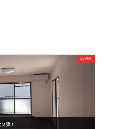
次の記事
代２弾！