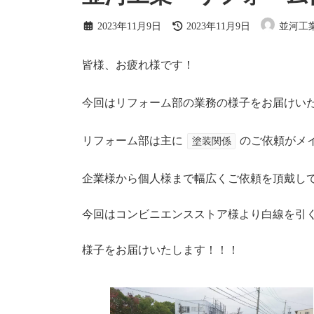
最
2023年11月9日
2023年11月9日
並河工
終
更
新
皆様、お疲れ様です！
日
時
:
今回はリフォーム部の業務の様子をお届けい
リフォーム部は主に
のご依頼がメ
塗装関係
企業様から個人様まで幅広くご依頼を頂戴し
今回はコンビニエンスストア様より白線を引
様子をお届けいたします！！！