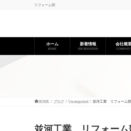
コ
ナ
リフォーム部
ン
ビ
テ
ゲ
ン
ー
ツ
シ
へ
ョ
ス
ン
ホーム
新着情報
会社概
キ
に
HOME
INFORMATION
COMPANY
ッ
移
プ
動
HOME
ブログ
Uncategorized
並河工業 リフォーム
並河工業 リフォーム