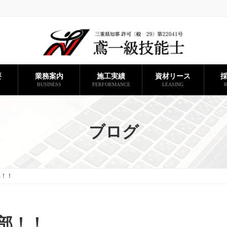
要
業務案内
施工実績
資材リース
BUSINESS
PERFORMANCE
LEASING
R
ブログ
部！！
部！！