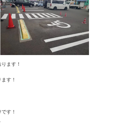
おります！
ります！
けです！
。