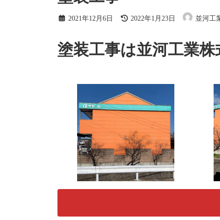
最
2021年12月6日
2022年1月23日
並河工
終
更
新
塗装工事は並河工業株
日
時
: