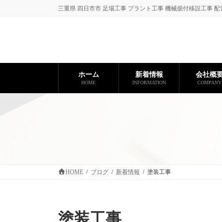
コ
ナ
三重県 四日市市 足場工事 プラント工事 機械据付移設工事 配
ン
ビ
テ
ゲ
ン
ー
ツ
シ
へ
ョ
ス
ン
ホーム
新着情報
会社概
キ
に
HOME
INFORMATION
COMPANY
ッ
移
プ
動
HOME
ブログ
新着情報
塗装工事
塗装工事