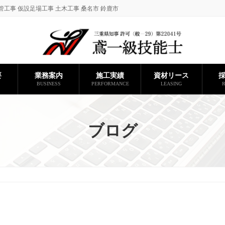
管工事 仮設足場工事 土木工事 桑名市 鈴鹿市
要
業務案内
施工実績
資材リース
BUSINESS
PERFORMANCE
LEASING
R
ブログ