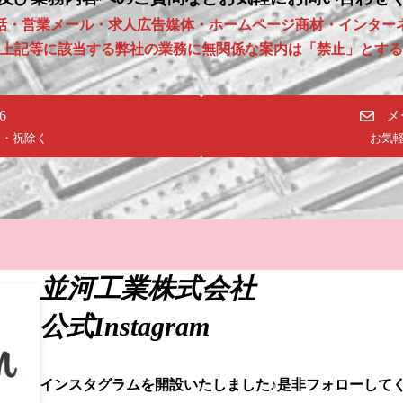
話・営業メール・求人広告媒体・ホームページ商材・インター
上記等に該当する弊社の業務に無関係な案内は「禁止」とする
6
メ
 日・祝除く
お気
並河工業株式会社
公式Instagram
インスタグラムを開設いたしました♪是非フォローしてく